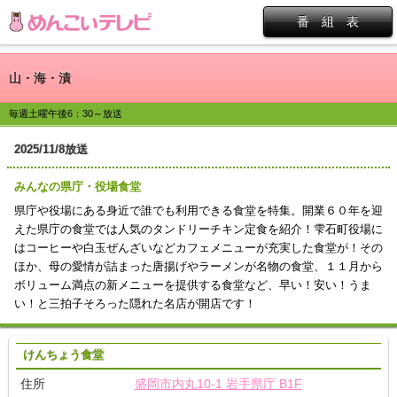
番 組 表
山・海・漬
毎週土曜午後6：30～放送
2025/11/8放送
みんなの県庁・役場食堂
県庁や役場にある身近で誰でも利用できる食堂を特集。開業６０年を迎
えた県庁の食堂では人気のタンドリーチキン定食を紹介！雫石町役場に
はコーヒーや白玉ぜんざいなどカフェメニューが充実した食堂が！その
ほか、母の愛情が詰まった唐揚げやラーメンが名物の食堂、１１月から
ボリューム満点の新メニューを提供する食堂など、早い！安い！うま
い！と三拍子そろった隠れた名店が開店です！
けんちょう食堂
住所
盛岡市内丸10-1 岩手県庁 B1F