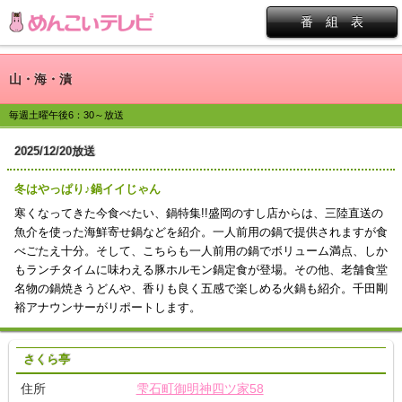
番 組 表
山・海・漬
毎週土曜午後6：30～放送
2025/12/20放送
冬はやっぱり♪鍋イイじゃん
寒くなってきた今食べたい、鍋特集!!盛岡のすし店からは、三陸直送の
魚介を使った海鮮寄せ鍋などを紹介。一人前用の鍋で提供されますが食
べごたえ十分。そして、こちらも一人前用の鍋でボリューム満点、しか
もランチタイムに味わえる豚ホルモン鍋定食が登場。その他、老舗食堂
名物の鍋焼きうどんや、香りも良く五感で楽しめる火鍋も紹介。千田剛
裕アナウンサーがリポートします。
さくら亭
住所
雫石町御明神四ツ家58