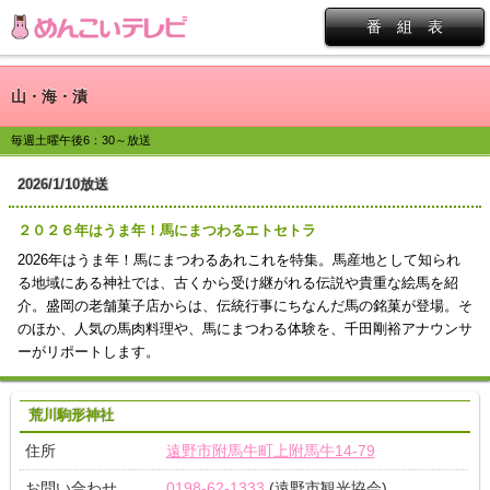
番 組 表
山・海・漬
毎週土曜午後6：30～放送
2026/1/10放送
２０２６年はうま年！馬にまつわるエトセトラ
2026年はうま年！馬にまつわるあれこれを特集。馬産地として知られ
る地域にある神社では、古くから受け継がれる伝説や貴重な絵馬を紹
介。盛岡の老舗菓子店からは、伝統行事にちなんだ馬の銘菓が登場。そ
のほか、人気の馬肉料理や、馬にまつわる体験を、千田剛裕アナウンサ
ーがリポートします。
荒川駒形神社
住所
遠野市附馬牛町上附馬牛14-79
お問い合わせ
0198-62-1333
(遠野市観光協会)