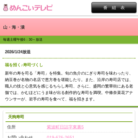
番 組 表
山・海・漬
毎週土曜午後6：30～放送
2026/1/24放送
福を招く♪寿司づくし
新年の寿を司る「寿司」を特集。旬の魚介のにぎり寿司を味わったり、
納豆巻が名物の名店で恵方巻を堪能したり。また、沿岸の寿司店では、
職人の技と心意気を感じるちらし寿司、さらに、盛岡の繁華街にある老
舗では、かむほどにうま味が出る創作的な寿司を満喫。中條奈菜花アナ
ウンサーが、岩手の寿司を食べて、福を招きます。
天狗寿司
住所
紫波町日詰字東裏5
お問い合わせ
019-676-2651