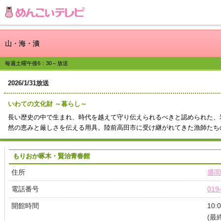
山・海・漬
毎週土曜午後6：30～放送
2026/1/31放送
いわての文化財 ～暮らし～
長い歴史の中で生まれ、時代を越えて守り伝えられるべきと認められた、
然の恵みと厳しさを伝える用具。陸前高田市に受け継がれてきた漁師たち
もりおか啄木・賢治青春館
住所
盛岡
電話番号
019
開館時間
10:
(最