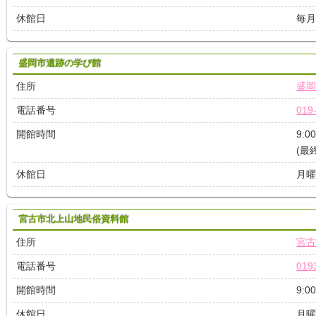
休館日
毎月
盛岡市遺跡の学び館
住所
盛岡
電話番号
019
開館時間
9:0
(最
休館日
月曜
宮古市北上山地民俗資料館
住所
宮古
電話番号
019
開館時間
9:0
休館日
月曜