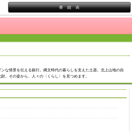
番 組 表
ダンな情景を伝える銀行。縄文時代の暮らしを支えた土器。北上山地の自
化財。その姿から、人々の〈くらし〉を見つめます。