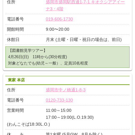
住所
盛岡市盛岡駅西通1-7-1 キオクシアアイー
ナ3・4階
電話番号
019-606-1730
開館時間
9:00〜20:00
休館日
月末 (土曜・日曜・祝日の場合は、前日)
【図書館見学ツアー】
4月26日(日) 11時から(30分程度)
対象どなたでも(幼児～一般）、定員10名程度
東家 本店
住所
盛岡市中ノ橋通1-8-3
電話番号
0120-733-130
営業時間
11:00～15:00
17:00～19:00(L.O.19:30)
(わんこそば18:30L.O.)
休 み
第1水曜 (5月GW、8月を除く)