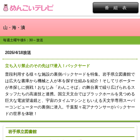
番 組 表
山・海・漬
毎週土曜午後6：30～放送
2026/4/18放送
立ち入り禁止のその先は!?潜入！バックヤード
普段利用する様々な施設の裏側バックヤードを特集。岩手県立図書館で
は広大な書庫から機械と人が本を探す仕組みを紹介！そしてリポーター
が本探しに挑戦！おなじみ「わんこそば」の舞台裏で繰り広げられるス
タッフたちの高速技と連携。国立天文台ではブラックホールを見つめる
巨大な電波望遠鏡と、宇宙のタイムマシンともいえる天文学専用スーパ
ーコンピューターの裏側に潜入。千葉梨々花アナウンサーがバックヤー
ドの世界を体験！
岩手県立図書館