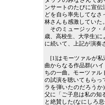
ンサートのたびに宣伝
どを自ら率先してなさ
林さんも感激していた
そのミュージック・キ
歳、高校生、大学生)
に続いて、上記が演奏
[1]はモーツァルが私
曲からなる作品群(ハイ
ちの一曲。モーツァル
の試演を聴いてもらっ
ラを弾いたのだろうか
父に「ご子息は私の知
と絶賛した(なにしろ