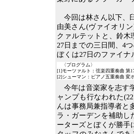
今回は林さん以下、臼
由美さん(ヴァイオリン
クァルテットと、鈴木
27日までの三日間、4
ぼくは27日のファイ
〈プログラム〉
[1]モーツァルト：弦楽四重奏曲 第17
[2]シューマン：ピアノ五重奏曲 変ホ長
今年は音楽家を志す学
ャンプも行なわれた(22
んは事務局兼指導者と
ラ・ガーデンを補助し
ーターズとぼくが勝手
タッフのみなさんであ