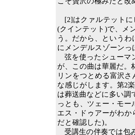
こそ贅沢の極みだと改
[2]はクァルテット
(クインテット)で、
う。だから、というわ
にメンデルスゾーンっ
弦を使ったシューマン
が、この曲は華麗だ。
リンをつとめる富沢さ
な感じがします。第2
は葬送曲などに多い調
っとも、ツェー・モー
エス・ドゥアーがわか
だと確認した)。
受講生の伴奏では包み