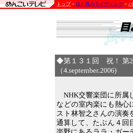
トップ
>
目と耳のライディング
>
バ
◆第１３１回 祝！ 第
（4.september.2006)
NHK交響楽団に所属し
などの室内楽にも熱心
スト林智之さんの演奏
通算して、たぶん４回
楽野にあるララ・ガー