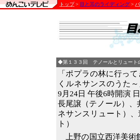
トップ
>
目と耳のライディング
>
バ
◆第１３３回 テノールとリュートの調和（2
「ポプラの林に行って
くルネサンスのうた～
9月24日 午後6時開演
長尾譲（テノール）、
ネサンスリュート）、
ト）
上野の国立西洋美術