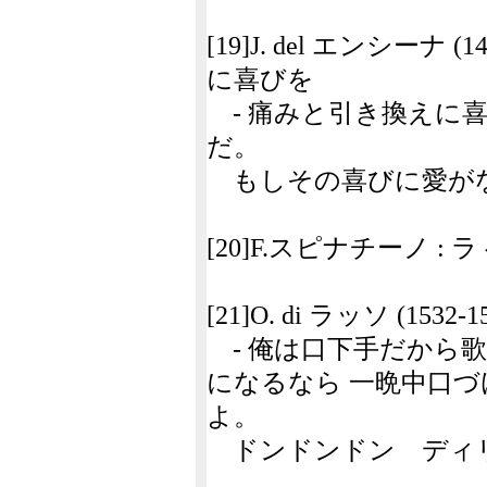
[19]J. del エンシーナ 
に喜びを
- 痛みと引き換えに
だ。
もしその喜びに愛が
[20]F.スピナチーノ :
[21]O. di ラッソ (153
- 俺は口下手だから
になるなら 一晩中口
よ。
ドンドンドン ディ