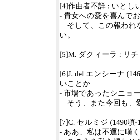
[4]作曲者不詳 : い
- 貴女への愛を喜んで
そして、この報われな
い。
[5]M. ダクィーラ : 
[6]J. del エンシーナ (
いことか
- 市場であったシニョ
そう、また今回も、愛
[7]C. セルミジ (1490
- ああ、私は不運に嘆