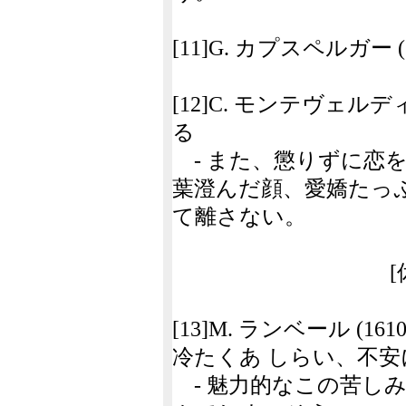
[11]G. カプスペルガー (1
[12]C. モンテヴェルディ 
る
- また、懲りずに恋
葉澄んだ顔、愛嬌たっ
て離さない。
[休息
[13]M. ランベール (16
冷たくあ しらい、不
- 魅力的なこの苦し