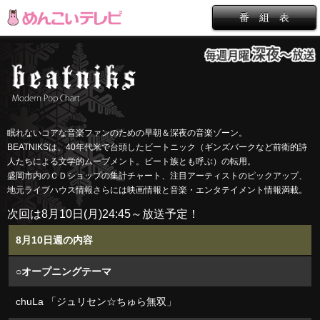
番 組 表
眠れないコアな音楽ファンのための早朝＆深夜の音楽ゾーン。
BEATNIKSは、40年代米で台頭したビートニック（ギンズバークなど前衛的詩
人たちによる文学的ムーブメント。ビート族とも呼ぶ）の転用。
盛岡市内のＣＤショップの集計チャート、注目アーティストのピックアップ、
地元ライブハウス情報さらには映画情報と音楽・エンタテイメント情報満載。
次回は8月10日(月)24:45～放送予定！
8月10日週の内容
○オープニングテーマ
chuLa 「ジュリセン☆ちゅら無双」