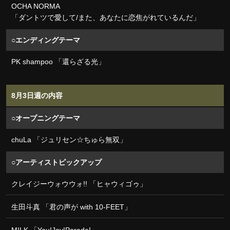
OCHA NORMA
「ダントツで愛して/また、あなたに恋焦がれているんだ」
○エンディングテーマ
PK shampoo 「還らざる光」
8月3日週の内容
○オープニングテーマ
chuLa 「ジュリセン☆ちゅら無双」
○アーティストピックアップ
クレイジーウォウウォ!! 「ヒャウィゴゥ」
生田斗真 「君の声が with 10-FEET」
M!LK 「You!Joy!Parade!」