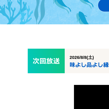
2026/8/8(土)
次回放送
味よし品よし縁