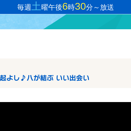
土
6
30
毎週
曜午後
時
分～放送
起よし♪八が結ぶ いい出会い