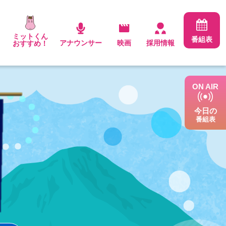
ミットくん
番組表
ト
アナウンサー
映画
採用情報
おすすめ！
ON AIR
今日の
番組表