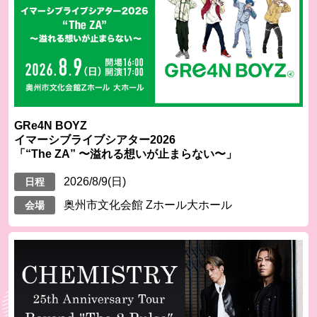
GRe4N BOYZ
イマーシブライブシアター2026
「“The ZA” 〜溢れる想いが止まらない〜」
2026/8/9(日)
日程
奥州市文化会館 Zホール大ホール
会場