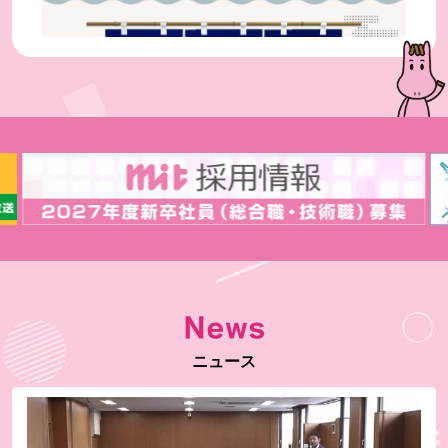
毎週土曜 夕方6時30分～放送
山・海・漬
8/8放送
「味よし品よし縁起よし♪八が結ぶ いい出会い」
News
再放送
ニュース
波うららかに、めおと日和
7/30(木)〜8/12(水) 月～金 午後1時50分