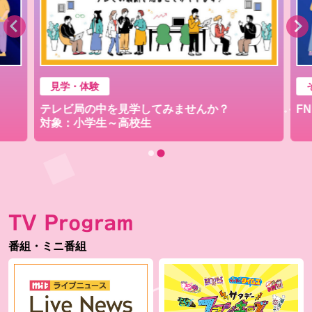
見学・体験
テレビ局の中を見学してみませんか？
F
対象：小学生～高校生
TV Program
番組・ミニ番組