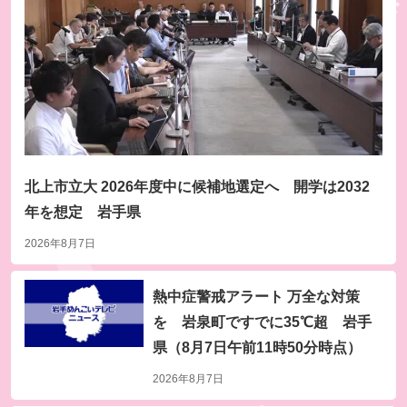
北上市立大 2026年度中に候補地選定へ 開学は2032
年を想定 岩手県
8月7日(金) よる9時30分～放送
2026年8月7日
かまいたちの瞬間回答！～60秒でお悩み解決～★
焼肉きんぐ＆丸亀製麺（秘）裏ワザSP
熱中症警戒アラート 万全な対策
を 岩泉町ですでに35℃超 岩手
県（8月7日午前11時50分時点）
2026年8月7日