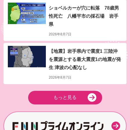
ショベルカーが穴に転落 78歳男
性死亡 八幡平市の採石場 岩手
県
2026年8月7日
8月8日(土) よる7時～放送
【地震】岩手県内で震度1 三陸沖
芸能人が本気で考えた！ドッキリGP ドッキリも地
を震源とする最大震度1の地震が発
球を救う4時間テレビSP
生 津波の心配なし
2026年8月7日
もっと見る