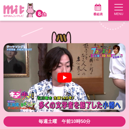
番組表
Pick Up 動画
毎週土曜 午前10時50分～放送
サタデーファンキーズ
今週はVTR放送です
毎週土曜 午前10時50分