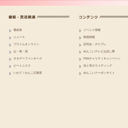
番組表
イベント情報
ニュース
映画情報
プライムオンライン
試写会・チケプレ
山・海・漬
めんこいテレビお話し隊
サタデーファンキーズ
FNSチャリティキャンペーン
ビートニクス
目と耳のライディング
いわて！わんこ広報室
めんこいクーポンサイト