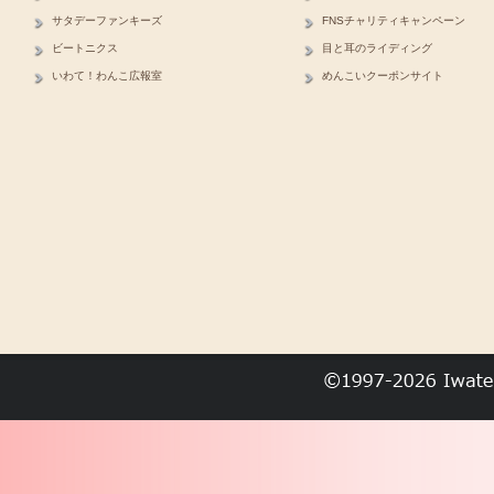
サタデーファンキーズ
FNSチャリティキャンペーン
ビートニクス
目と耳のライディング
いわて！わんこ広報室
めんこいクーポンサイト