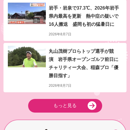
岩手・岩泉で37.3℃、2026年岩手
県内最高を更新 熱中症の疑いで
16人搬送 盛岡も初の猛暑日に
2026年8月7日
8月9日(日) よる7時～放送
千鳥の鬼レンチャン
丸山茂樹プロらトップ選手が競
演 岩手県オープンゴルフ前日に
チャリティー大会、稲森プロ「優
勝目指す」
2026年8月7日
もっと見る