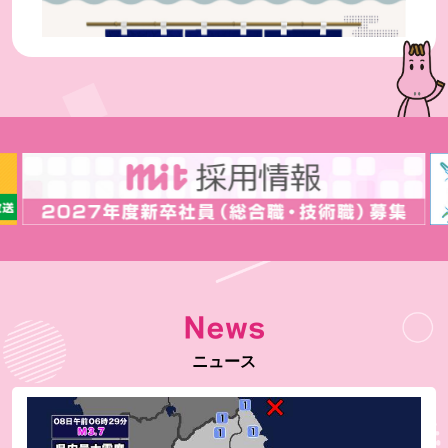
毎週土曜 夕方6時30分～放送
山・海・漬
8/8放送
「味よし品よし縁起よし♪八が結ぶ いい出会い」
News
再放送
ニュース
波うららかに、めおと日和
7/30(木)〜8/12(水) 月～金 午後1時50分