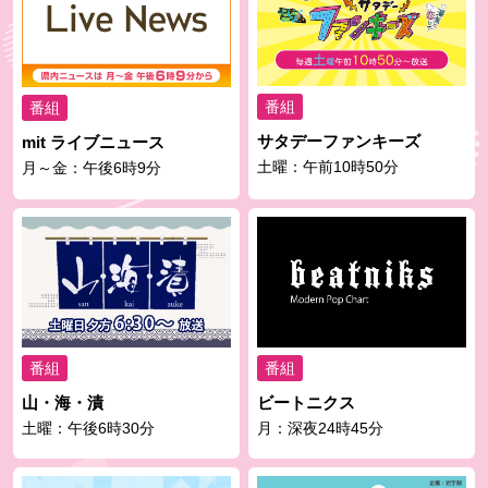
番組
番組
サタデーファンキーズ
mit ライブニュース
土曜：午前10時50分
月～金：午後6時9分
番組
番組
山・海・漬
ビートニクス
土曜：午後6時30分
月：深夜24時45分