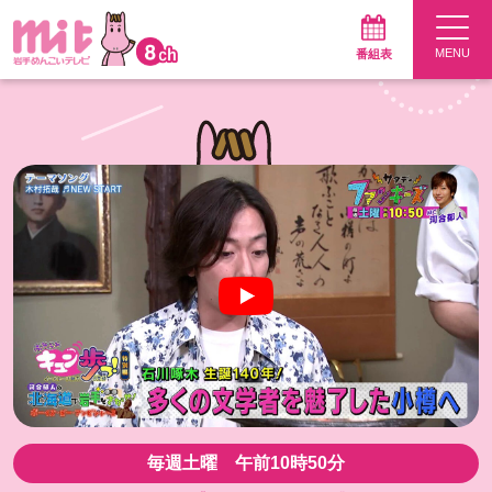
番組表
Pick Up 動画
毎週土曜 午前10時50分～放送
サタデーファンキーズ
今週はVTR放送です
毎週土曜 午前10時50分