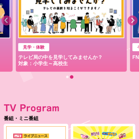
見学・体験
テレビ局の中を見学してみませんか？
F
対象：小学生～高校生
TV Program
番組・ミニ番組