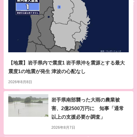
【地震】岩手県内で震度1 岩手県沖を震源とする最大
震度1の地震が発生 津波の心配なし
8月8日(土) よる7時～放送
2026年8月8日
芸能人が本気で考えた！ドッキリGP ドッキリも地
球を救う4時間テレビSP
岩手県南部襲った大雨の農業被
害、2億2500万円に 知事「通常
以上の支援必要か調査」
2026年8月7日