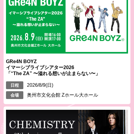
GRe4N BOYZ
イマーシブライブシアター2026
「“The ZA” 〜溢れる想いが止まらない〜」
2026/8/9(日)
日程
奥州市文化会館 Zホール大ホール
会場