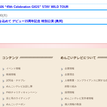
026 “45th Celebration GIGS” STAY WILD TOUR
30(月)
込めて デビュー15周年記念 特別公演 (奥州)
イベント情報
企業情報
映画情報
企業理念
試写会・チケプレ
人権尊重・コンプライアンスに関する
めんこいテレビお話し隊
的取り組み
FNSチャリティキャンペーン
採用情報
目と耳のライディング
めんこいテレビ見学者情報
めんこいクーポン
個人情報の取扱