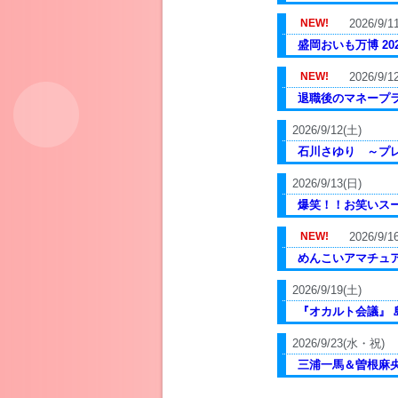
2026/9/
盛岡おいも万博 202
2026/9/1
退職後のマネープラ
2026/9/12(土)
石川さゆり ～プ
2026/9/13(日)
爆笑！！お笑いスー
2026/9/1
めんこいアマチュアレ
2026/9/19(土)
『オカルト会議』 島
2026/9/23(水・祝)
三浦一馬＆曽根麻央 (共