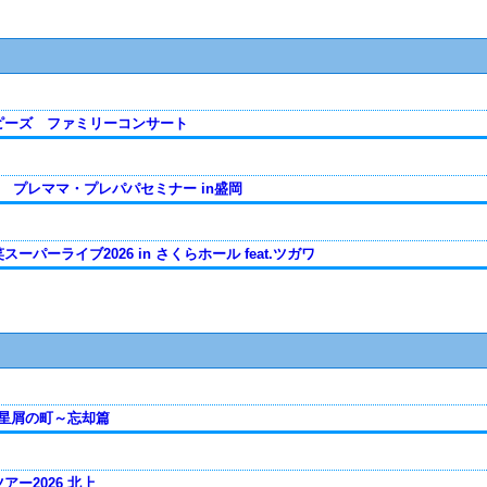
ピーズ ファミリーコンサート
 プレママ・プレパパセミナー in盛岡
ーパーライブ2026 in さくらホール feat.ツガワ
s 星屑の町～忘却篇
ー2026 北上