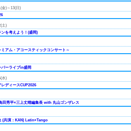
11(金)～13(日)
6
2(土)
ンを考えよう！(盛岡)
レミアム・アコースティックコンサート～
パーライブin盛岡
6(水)
ディースCUP2026
田秀平×三上丈晴編集長 with 丸山ゴンザレス
演：KAN) Latin×Tango