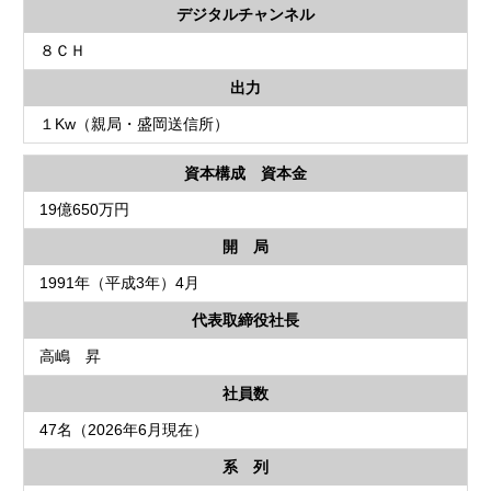
デジタルチャンネル
８ＣＨ
出力
１Kw（親局・盛岡送信所）
資本構成 資本金
19億650万円
開 局
1991年（平成3年）4月
代表取締役社長
高嶋 昇
社員数
47名（2026年6月現在）
系 列