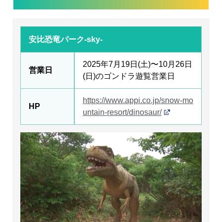
安比恐竜パーク-sky-
2025年7月19日(土)〜10月26日
営業日
(日)のゴンドラ遊覧営業日
https://www.appi.co.jp/snow-mo
HP
untain-resort/dinosaur/