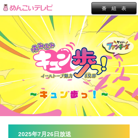
番 組 表
～
キ
ュ
ン
歩
っ
！
～
2025年7月26日放送