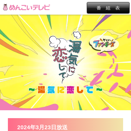
番 組 表
～
湯
気
に
恋
し
て
～
2024年3月23日放送