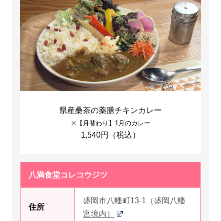
県産桑茶の薬膳チキンカレー
※【月替わり】1月のカレー
1,540円（税込）
八満食堂コレコウジツ
盛岡市八幡町13-1（盛岡八幡
住所
宮境内）