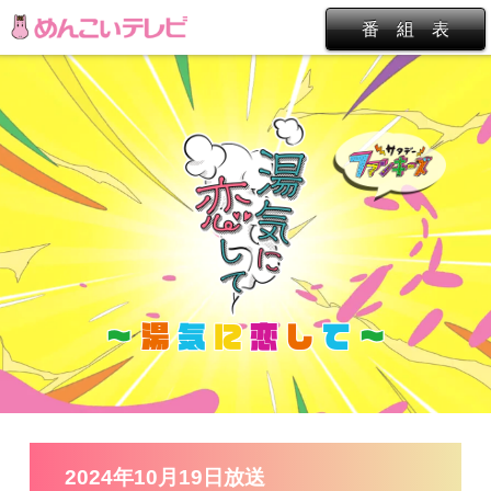
番 組 表
～
湯
気
に
恋
し
て
～
2024年10月19日放送