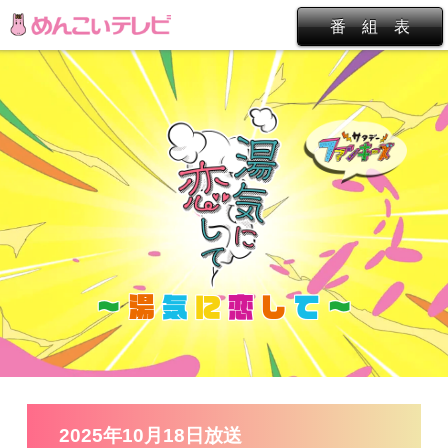
番 組 表
～
湯
気
に
恋
し
て
～
2025年10月18日放送